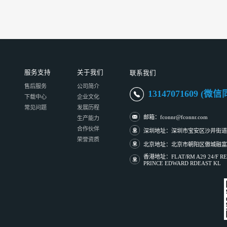
服务支持
关于我们
联系我们
售后服务
公司简介
13147071609 (微
下载中心
企业文化
常见问题
发展历程
邮箱：fconnr@fconnr.com
生产能力
合作伙伴
深圳地址：深圳市宝安区沙井街道
荣誉资质
北京地址：北京市朝阳区傲城融富中心
香港地址：FLAT/RM A29 24/F REG
PRINCE EDWARD RDEAST KL