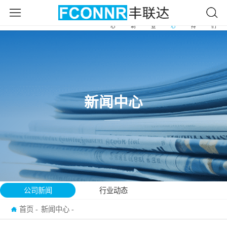
产
自
应
新
服
关
首
品
由
用
闻
务
于
页
中
定
行
中
支
我
心
制
业
心
持
们
新闻中心
公司新闻
行业动态
首页
新闻中心