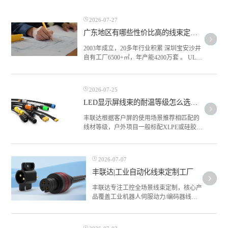
2026-07-27
广东地区有哪些性价比高的线束定制厂家推荐？
2003年成立，20多年行业积累 深圳宝安沙井
自有工厂6500+㎡，年产能4200万套 。 UL、
CE、TUV、CQC、RoHS等认证齐全，
ISO9001 + GJB9001C体系 ， 服务过利亚德、
洲明科技、艾比森等LED显示头部企业及工
2026-07-25
业自动化、机器人，新能源等多家公司 ， 自
LED显示屏线束的耐温等级怎么选？室内和户外要求差多少？
主防水连接器产品线（FA/FN/FE/FD系列）
丰联达根据客户屏的使用场景推荐相匹配的
线材等级，户外项目一般标配XLPE或硅胶
线，成本虽然比PVC高20%-30%，但省下的
后期维修费用远不止这个数。
2026-07-07
丰联达|工业自动化线束定制工厂
丰联达专注工控全场景线束定制，核心产
品覆盖工业机器人伺服动力/编码器线束
等工业总线屏蔽线束、M8/M12防水传感
器线束、PLC控制柜成套线束、AGV耐
震耐碾压线束，以及高柔拖链线束、户外