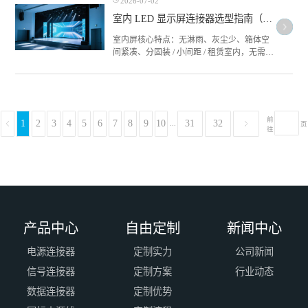
2026-07-02
抗UV、防爆无卤特种线束。
室内 LED 显示屏连接器选型指南（丰联达 FCONNR 专属方案）
室内屏核心特点：无淋雨、灰尘少、箱体空
间紧凑、分固装 / 小间距 / 租赁室内，无需超
高防水，优先小型化、低发热、易拆装、抗
信号干扰，分电源连接器、信号连接器两大
品类，下面按场景匹配丰联达对应型号。
前
1
2
3
4
5
6
7
8
9
10
31
32
...
页
往
产品中心
自由定制
新闻中心
电源连接器
定制实力
公司新闻
信号连接器
定制方案
行业动态
数据连接器
定制优势