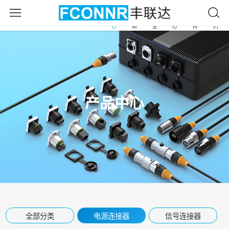
产
自
应
新
服
关
首
品
由
用
闻
务
于
页
中
定
行
中
支
我
心
制
业
心
持
们
产品中心
全部分类
电源连接器
信号连接器