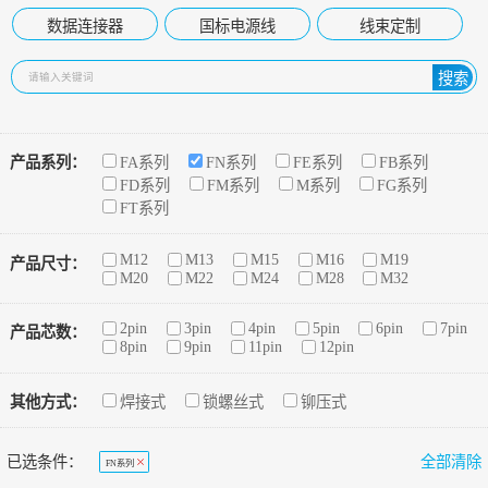
数据连接器
国标电源线
线束定制
搜索
产品系列：
FA系列
FN系列
FE系列
FB系列
FD系列
FM系列
M系列
FG系列
FT系列
M12
M13
M15
M16
M19
产品尺寸：
M20
M22
M24
M28
M32
2pin
3pin
4pin
5pin
6pin
7pin
产品芯数：
8pin
9pin
11pin
12pin
其他方式：
焊接式
锁螺丝式
铆压式
已选条件：
全部清除
FN系列