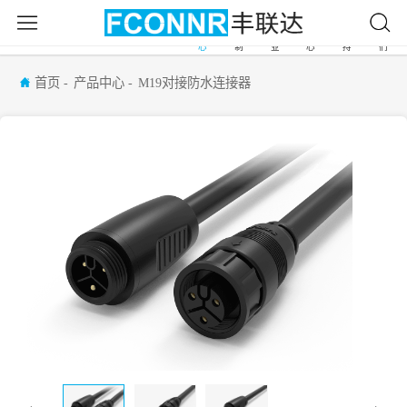
产
自
应
新
服
关
首
品
由
用
闻
务
于
页
中
定
行
中
支
我
心
制
业
心
持
们
首页
产品中心
M19对接防水连接器