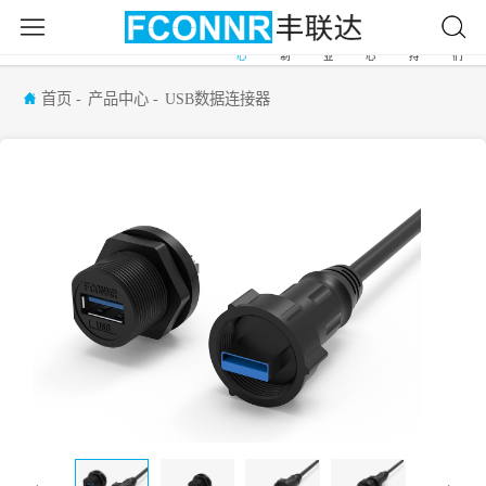
产
自
应
新
服
关
首
品
由
用
闻
务
于
页
中
定
行
中
支
我
心
制
业
心
持
们
首页
产品中心
USB数据连接器