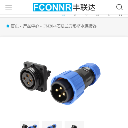
产
自
应
新
服
关
首
品
由
用
闻
务
于
页
中
定
行
中
支
我
心
制
业
心
持
们
首页
产品中心
FM20-4芯法兰方形防水连接器