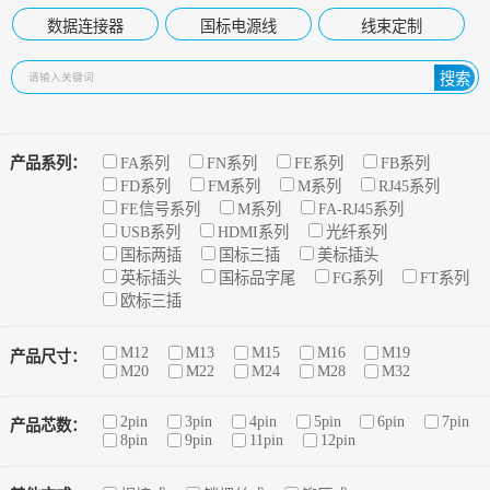
数据连接器
国标电源线
线束定制
搜索
产品系列：
FA系列
FN系列
FE系列
FB系列
FD系列
FM系列
M系列
RJ45系列
FE信号系列
M系列
FA-RJ45系列
USB系列
HDMI系列
光纤系列
国标两插
国标三插
美标插头
英标插头
国标品字尾
FG系列
FT系列
欧标三插
M12
M13
M15
M16
M19
产品尺寸：
M20
M22
M24
M28
M32
2pin
3pin
4pin
5pin
6pin
7pin
产品芯数：
8pin
9pin
11pin
12pin