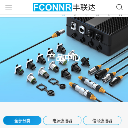
产
自
应
新
服
关
首
品
由
用
闻
务
于
页
中
定
行
中
支
我
心
制
业
心
持
们
产品中心
全部分类
电源连接器
信号连接器