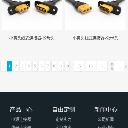
小黄头线式连接器-公母头
小黄头线式连接器-公母头
前
1
2
3
4
5
6
7
8
9
10
15
16
...
页
往
产品中心
自由定制
新闻中心
电源连接器
定制实力
公司新闻
信号连接器
定制方案
行业动态