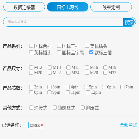
数据连接器
国标电源线
线束定制
搜索
产品系列：
国标两插
国标三插
美标插头
英标插头
国标品字尾
欧标三插
M12
M13
M15
M16
M19
产品尺寸：
M20
M22
M24
M28
M32
2pin
3pin
4pin
5pin
6pin
7pin
产品芯数：
8pin
9pin
11pin
12pin
其他方式：
焊接式
锁螺丝式
铆压式
已选条件：
全部清除
欧标三插