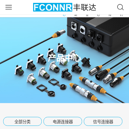
产
自
应
新
服
关
首
品
由
用
闻
务
于
页
中
定
行
中
支
我
心
制
业
心
持
们
产品中心
全部分类
电源连接器
信号连接器