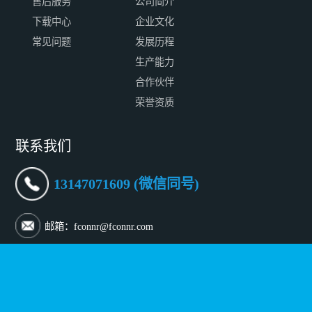
售后服务
公司简介
下载中心
企业文化
常见问题
发展历程
生产能力
合作伙伴
荣誉资质
联系我们
13147071609 (微信同号)
邮箱：fconnr@fconnr.com
深圳地址：深圳市宝安区沙井街道沙三社区帝堂路65号一层
至三层
北京地址：北京市朝阳区傲城融富中心 B-902