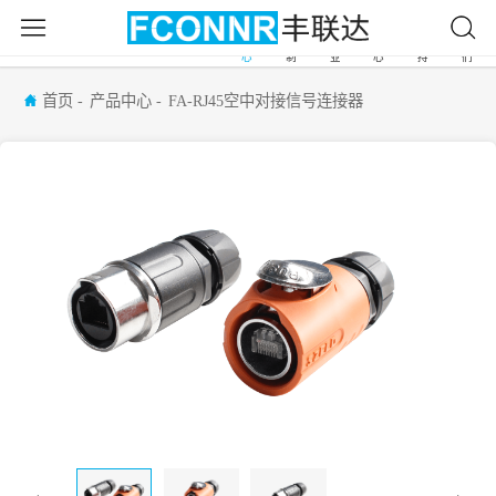
产
自
应
新
服
关
首
品
由
用
闻
务
于
页
中
定
行
中
支
我
心
制
业
心
持
们
首页
产品中心
FA-RJ45空中对接信号连接器