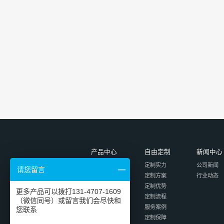
产品中心
自由定制
新闻中心
电源连接器
定制实力
公司新闻
请您留言
信号连接器
定制方案
行业动态
数据连接器
定制优势
更多产品可以拨打131-4707-1609
国标电源线
定制流程
（微信同号）或留言我们会尽快和
线束定制
服务案例
您联系
定制保障