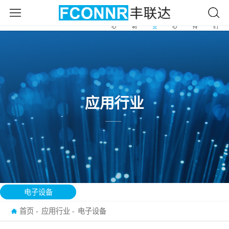
产
自
应
新
服
关
首
品
由
用
闻
务
于
页
中
定
行
中
支
我
心
制
业
心
持
们
应用行业
电子设备
首页
应用行业
电子设备